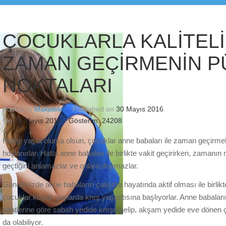
ÇOCUKLARLA KALİTELİ
ZAMAN GEÇİRMENİN P
NOKTALARI
Posted in
Makaleler
Published on
30 Mayıs 2016
On
30 Mayıs 2016
Gösterim: 24208
Hangi yaşta olursa olsun, çocuklar anne babaları ile zaman geçirm
hoşlanırlar. Hatta anne babaları ile birlikte vakit geçirirken, zamanın 
geçtiğini anlamazlar ve onlara doymazlar.
Günümüzde anne babaların çalışma hayatında aktif olması ile birlikt
çocuklar küçük yaşlarda kreş yaşantısına başlıyorlar. Anne babalar
saatlerine göre sabah yedide kreşe gelip, akşam yedide eve dönen 
da olabiliyor.