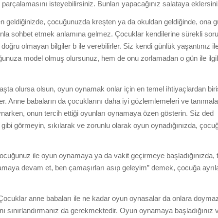
 parçalamasını isteyebilirsiniz. Bunları yapacağınız salataya eklersini
ğinizde, çocuğunuzda kreşten ya da okuldan geldiğinde, ona gü
onunla sohbet etmek anlamına gelmez. Çocuklar kendilerine sürekli sor
doğru olmayan bilgiler b ile verebilirler. Siz kendi günlük yaşantınız ile
unuza model olmuş olursunuz, hem de onu zorlamadan o gün ile ilgili 
ursa olsun, oyun oynamak onlar için en temel ihtiyaçlardan biris
er. Anne babaların da çocuklarını daha iyi gözlemlemeleri ve tanımalar
ynarken, onun tercih ettiği oyunları oynamaya özen gösterin. Siz ded
gibi görmeyin, sıkılarak ve zorunlu olarak oyun oynadığınızda, çoc
uz ile oyun oynamaya ya da vakit geçirmeye başladığınızda, 
namaya devam et, ben çamaşırları asıp geleyim” demek, çocuğa ayrı
ar anne babaları ile ne kadar oyun oynasalar da onlara doymaz
nı sınırlandırmanız da gerekmektedir. Oyun oynamaya başladığınız 