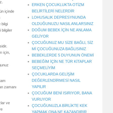
z.
ERKEN ÇOCUKLUKTA OTİZM
BELİRTİLERİ NELERDİR
n içinde
LOHUSALIK DEPRESYNUNDA
u
OLDUĞUNUZU NASIL ANLARSINIZ
 bilgi
DOĞUM BEBEK İÇİN NE ANLAMA
bilgiler
GELİYOR
ÇOCUĞUNUZ MU SİZE BAĞLI, SİZ
idir.
Mİ ÇOCUĞUNUZA BAĞLISINIZ
ı için,
BEBEKLERDE 5 DUYUNUN ÖNEMİ
BEBEĞİM İÇİN NE TÜR KİTAPLAR
uğunuz
SEÇMELİYİM
ÇOCUKLARDA GELİŞİM
DEĞERLENDİRMESİ NASIL
tam
YAPILIR
lan zamanı
ÇOCUĞUM BENİ ISIRIYOR, BANA
VURUYOR
lar ve
ÇOCUĞUNUZLA BİRLİKTE KEK
ve
YAPMAK ONA NE KAZANDIRIR