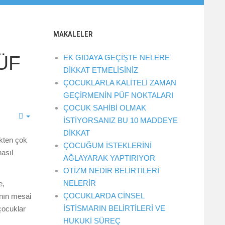
MAKALELER
ÜF
EK GIDAYA GEÇİŞTE NELERE
DİKKAT ETMELİSİNİZ
ÇOCUKLARLA KALİTELİ ZAMAN
GEÇİRMENİN PÜF NOKTALARI
ÇOCUK SAHİBİ OLMAK
İSTİYORSANIZ BU 10 MADDEYE
DİKKAT
ekten çok
ÇOCUĞUM İSTEKLERİNİ
nasıl
AĞLAYARAK YAPTIRIYOR
OTİZM NEDİR BELİRTİLERİ
NELERİR
e,
ÇOCUKLARDA CİNSEL
ının mesai
İSTİSMARIN BELİRTİLERİ VE
çocuklar
HUKUKİ SÜREÇ