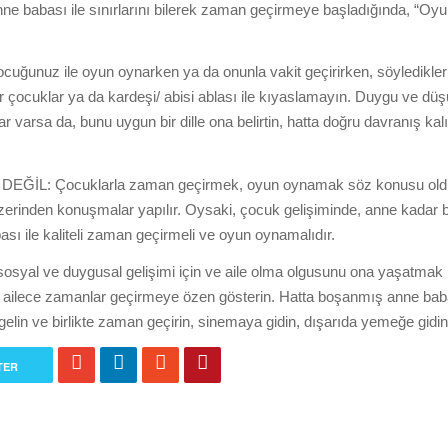
nne babası ile sınırlarını bilerek zaman geçirmeye başladığında, “O
ile oyun oynarken ya da onunla vakit geçirirken, söyledikleri
er çocuklar ya da kardeşi/ abisi ablası ile kıyaslamayın. Duygu ve düş
r varsa da, bunu uygun bir dille ona belirtin, hatta doğru davranış kalı
L: Çocuklarla zaman geçirmek, oyun oynamak söz konusu old
zerinden konuşmalar yapılır. Oysaki, çocuk gelişiminde, anne kadar 
ası ile kaliteli zaman geçirmeli ve oyun oynamalıdır.
ve duygusal gelişimi için ve aile olma olgusunu ona yaşatmak i
kte ailece zamanlar geçirmeye özen gösterin. Hatta boşanmış anne bab
a gelin ve birlikte zaman geçirin, sinemaya gidin, dışarıda yemeğe gidin
TER