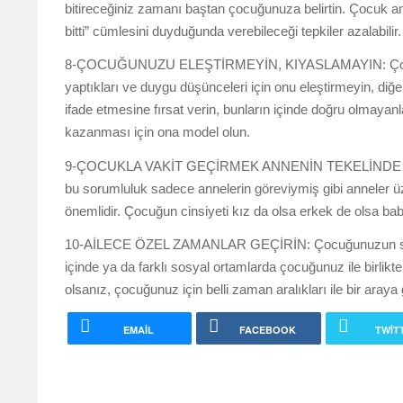
bitireceğiniz zamanı baştan çocuğunuza belirtin. Çocuk a
bitti” cümlesini duyduğunda verebileceği tepkiler azalabilir.
8-ÇOCUĞUNUZU ELEŞTİRMEYİN, KIYASLAMAYIN: Çocuğunuz 
yaptıkları ve duygu düşünceleri için onu eleştirmeyin, diğ
ifade etmesine fırsat verin, bunların içinde doğru olmayanla
kazanması için ona model olun.
9-ÇOCUKLA VAKİT GEÇİRMEK ANNENİN TEKELİNDE DEĞİ
bu sorumluluk sadece annelerin göreviymiş gibi anneler ü
önemlidir. Çocuğun cinsiyeti kız da olsa erkek de olsa bab
10-AİLECE ÖZEL ZAMANLAR GEÇİRİN: Çocuğunuzun sosyal 
içinde ya da farklı sosyal ortamlarda çocuğunuz ile birli
olsanız, çocuğunuz için belli zaman aralıkları ile bir aray
EMAIL
FACEBOOK
TWIT