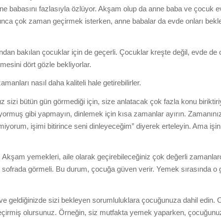
nne babasını fazlasıyla özlüyor. Akşam olup da anne baba ve çocuk 
unca çok zaman geçirmek isterken, anne babalar da evde onları bekl
an bakılan çocuklar için de geçerli. Çocuklar kreşte değil, evde de o
esini dört gözle bekliyorlar.
manları nasıl daha kaliteli hale getirebilirler.
 bütün gün görmediği için, size anlatacak çok fazla konu biriktiri
inliyormuş gibi yapmayın, dinlemek için kısa zamanlar ayırın. Zamanın
orum, işimi bitirince seni dinleyeceğim” diyerek erteleyin. Ama işini
emekleri, aile olarak geçirebileceğiniz çok değerli zamanlard
ofrada görmeli. Bu durum, çocuğa güven verir. Yemek sırasında o g
ğinizde sizi bekleyen sorumluluklara çocuğunuza dahil edin. 
an geçirmiş olursunuz. Örneğin, siz mutfakta yemek yaparken, çocuğun