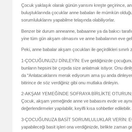
Çocuk yaklaşık olarak günün yarısını kreşte geçirince, a
buluştuklarında çocuklar anne babaları ile mümkün olduğ
sorumluluklarını yapabilme telaşında olabiliyorlar.
Benzer bir durum anneanne, babaanne ya da bakıcı tarafınd
yine tüm gün akşam olmasını ve anne babalarının eve gelm
Peki, anne babalar akşam çocukları ile geçirdikleri sınırlı za
1-ÇOCUĞUNUZU DİNLEYİN: Eve geldiğinizde çocuğunuz sizi
bunların hepsini bir çırpıda size anlatmak istiyor. Onu d
da “Anlatacaklarını merak ediyorum ama şu anda dinleyemiy
bitirince de söz verdiğiniz gibi onu mutlaka dinleyin.
2-AKŞAM YEMEĞİNDE SOFRAYA BİRLİKTE OTURUN: Akşam y
Çocuk, akşam yemeğinde anne ve babasını evde ve aynı s
değerlendirmeler yapılabilir, keyifli kısa sohbetler edilebilir.
3-ÇOCUĞUNUZA BASİT SORUMLULUKLAR VERİN: Eve geldi
yapabileceği basit işleri ona verdiğinizde, birlikte zam