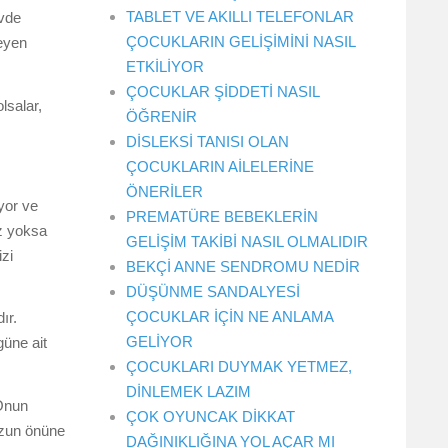
TABLET VE AKILLI TELEFONLAR
evde
ÇOCUKLARIN GELİŞİMİNİ NASIL
eyen
ETKİLİYOR
ÇOCUKLAR ŞİDDETİ NASIL
lsalar,
ÖĞRENİR
DİSLEKSİ TANISI OLAN
ÇOCUKLARIN AİLELERİNE
ÖNERİLER
yor ve
PREMATÜRE BEBEKLERİN
ız yoksa
GELİŞİM TAKİBİ NASIL OLMALIDIR
zi
BEKÇİ ANNE SENDROMU NEDİR
DÜŞÜNME SANDALYESİ
ÇOCUKLAR İÇİN NE ANLAMA
ır.
GELİYOR
üne ait
ÇOCUKLARI DUYMAK YETMEZ,
DİNLEMEK LAZIM
Onun
ÇOK OYUNCAK DİKKAT
uzun önüne
DAĞINIKLIĞINA YOL AÇAR MI