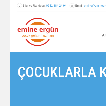
Bilgi ve Randevu:
0541 884 24 94
Email:
emine@emineerg
An
ÇOCUKLARLA K