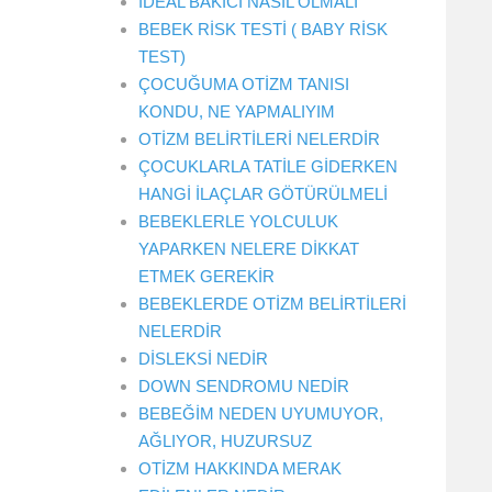
İDEAL BAKICI NASIL OLMALI
BEBEK RİSK TESTİ ( BABY RİSK
TEST)
ÇOCUĞUMA OTİZM TANISI
KONDU, NE YAPMALIYIM
OTİZM BELİRTİLERİ NELERDİR
ÇOCUKLARLA TATİLE GİDERKEN
HANGİ İLAÇLAR GÖTÜRÜLMELİ
BEBEKLERLE YOLCULUK
YAPARKEN NELERE DİKKAT
ETMEK GEREKİR
BEBEKLERDE OTİZM BELİRTİLERİ
NELERDİR
DİSLEKSİ NEDİR
DOWN SENDROMU NEDİR
BEBEĞİM NEDEN UYUMUYOR,
AĞLIYOR, HUZURSUZ
OTİZM HAKKINDA MERAK