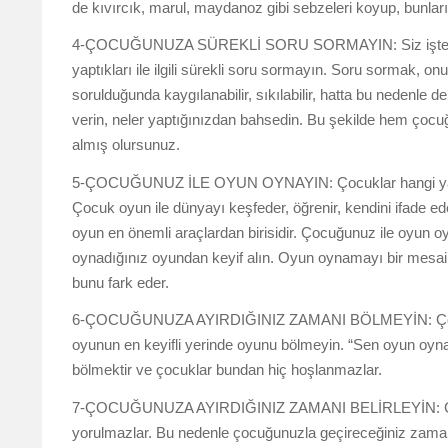
de kıvırcık, marul, maydanoz gibi sebzeleri koyup, bunları
4-ÇOCUĞUNUZA SÜREKLİ SORU SORMAYIN: Siz işten geldi
yaptıkları ile ilgili sürekli soru sormayın. Soru sormak, 
sorulduğunda kaygılanabilir, sıkılabilir, hatta bu nedenle de 
verin, neler yaptığınızdan bahsedin. Bu şekilde hem çocuğ
almış olursunuz.
5-ÇOCUĞUNUZ İLE OYUN OYNAYIN: Çocuklar hangi yaşta ol
Çocuk oyun ile dünyayı keşfeder, öğrenir, kendini ifade ed
oyun en önemli araçlardan birisidir. Çocuğunuz ile oyun o
oynadığınız oyundan keyif alın. Oyun oynamayı bir mesai 
bunu fark eder.
6-ÇOCUĞUNUZA AYIRDIĞINIZ ZAMANI BÖLMEYİN: Çocuğun
oyunun en keyifli yerinde oyunu bölmeyin. “Sen oyun oy
bölmektir ve çocuklar bundan hiç hoşlanmazlar.
7-ÇOCUĞUNUZA AYIRDIĞINIZ ZAMANI BELİRLEYİN: Çocukl
yorulmazlar. Bu nedenle çocuğunuzla geçireceğiniz zama