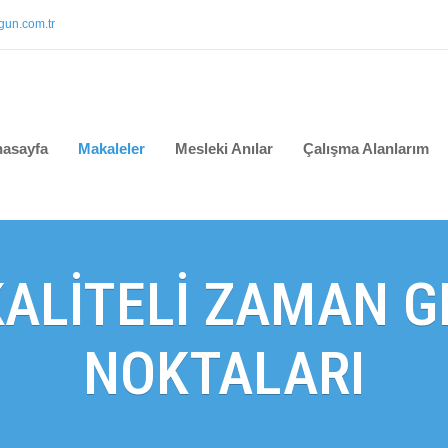
un.com.tr
asayfa
Makaleler
Mesleki Anılar
Çalışma Alanlarım
ALİTELİ ZAMAN G
NOKTALARI