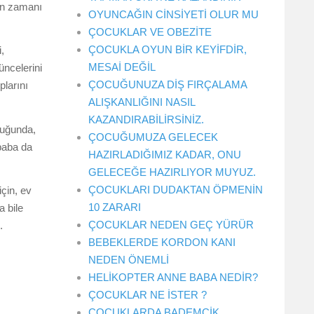
yun zamanı
OYUNCAĞIN CİNSİYETİ OLUR MU
ÇOCUKLAR VE OBEZİTE
ÇOCUKLA OYUN BİR KEYİFDİR,
,
MESAİ DEĞİL
üncelerini
ÇOCUĞUNUZA DİŞ FIRÇALAMA
plarını
ALIŞKANLIĞINI NASIL
KAZANDIRABİLİRSİNİZ.
uğunda,
ÇOCUĞUMUZA GELECEK
baba da
HAZIRLADIĞIMIZ KADAR, ONU
GELECEĞE HAZIRLIYOR MUYUZ.
ÇOCUKLARI DUDAKTAN ÖPMENİN
çin, ev
10 ZARARI
a bile
ÇOCUKLAR NEDEN GEÇ YÜRÜR
.
BEBEKLERDE KORDON KANI
NEDEN ÖNEMLİ
HELİKOPTER ANNE BABA NEDİR?
ÇOCUKLAR NE İSTER ?
ÇOCUKLARDA BADEMCİK