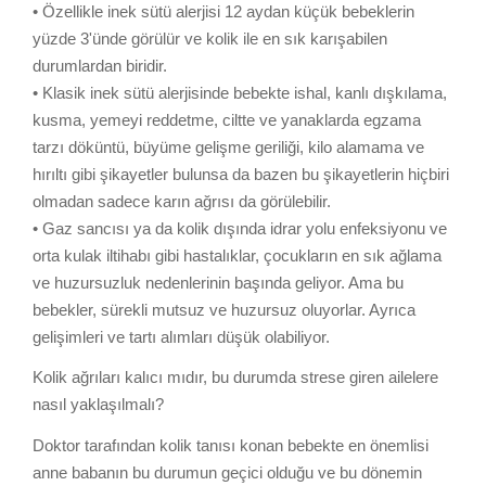
• Özellikle inek sütü alerjisi 12 aydan küçük bebeklerin
yüzde 3'ünde görülür ve kolik ile en sık karışabilen
durumlardan biridir.
• Klasik inek sütü alerjisinde bebekte ishal, kanlı dışkılama,
kusma, yemeyi reddetme, ciltte ve yanaklarda egzama
tarzı döküntü, büyüme gelişme geriliği, kilo alamama ve
hırıltı gibi şikayetler bulunsa da bazen bu şikayetlerin hiçbiri
olmadan sadece karın ağrısı da görülebilir.
• Gaz sancısı ya da kolik dışında idrar yolu enfeksiyonu ve
orta kulak iltihabı gibi hastalıklar, çocukların en sık ağlama
ve huzursuzluk nedenlerinin başında geliyor. Ama bu
bebekler, sürekli mutsuz ve huzursuz oluyorlar. Ayrıca
gelişimleri ve tartı alımları düşük olabiliyor.
Kolik ağrıları kalıcı mıdır, bu durumda strese giren ailelere
nasıl yaklaşılmalı?
Doktor tarafından kolik tanısı konan bebekte en önemlisi
anne babanın bu durumun geçici olduğu ve bu dönemin