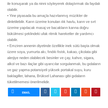
ile konuşarak ya da ninni söyleyerek dolaştırmak da faydalı
olabilir.
• Yine piyasada bu amaçla hazırlanmış müzikler de
dinletilebilir. Karın üzerine konulan ılık havlu, karın ve sırt
üzerine yapılacak masaj ve bacakların karına doğru
bükülmesi şeklindeki ufak ritmik hareketler de yardımcı
olabilir.
• Emziren annenin diyetinde özellikle inek sütü başta olmak
üzere soya, yumurta akı, fındık-fıstık, kakao, çikolata gibi
alerjiye neden olabilecek besinler ve çay, kahve, sigara,
alkol ve bazı ilaçlar gibi uyarıcılar sorgulanmalı, bu gıdaların
ve gaz yapma potansiyeli yüksek portakal suyu, kuru
baklagiller, lahana, Brüksel Lahanası gibi gıdaların
tüketilmemesi önerilmelidir.
EMAIL