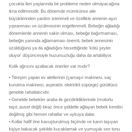
çocukta ileri yaşlarında bir probleme neden olmayacağına
ikna edilmesidir. Bu dönemde mümkünse aile
büyüklerinden yardım istenmeli ve özellikle annenin aşırı
yıpranması ve üzülmesinin engellenmeli. Bebeğin ağladığı
dönemlerde annenin sakin olması, bebeğe bağırmaması,
bebeğin yanında ağlamaması önemli, bebek annesinin
üzüldüğünü ya da ağladığını hissettiğinde 'kötü şeyler
oluyor' düşüncesiyle huzursuzluğu daha da artabiliyor.
Kolik ağrısını azaltacak öneriler var mıdır?
• Titreşim yapan ev aletlerinin (çamaşır makinesi, saç
kurutma makinesi, aspiratör, elektrikli süpürge) gürültüsü
genelde rahatlatıcıdır.
• Genelde bebekler araba ile gezdirildiklerinde (motorlu
taşıt, puset değil) biraz önce şiddetle ağlayan bebek kendisi
değilmiş gibi hemen rahatlar ve uykuya dalar.
• Kollar hafif öne kavuşturulmuş biçimde ve karın taşıyan
kişiye bakacak şekilde kucaklamak ve yumuşak ses tonu