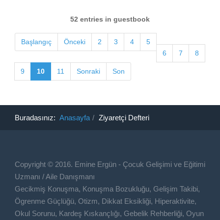
52 entries in guestbook
Başlangıç
Önceki
2
3
4
5
6
7
8
9
10
11
Sonraki
Son
Buradasınız:
Anasayfa
Ziyaretçi Defteri
Copyright © 2016. Emine Ergün - Çocuk Gelişimi ve Eğitimi
Uzmanı / Aile Danışmanı
Gecikmiş Konuşma, Konuşma Bozukluğu, Gelişim Takibi,
Ögrenme Güçlüğü, Otizm, Dikkat Eksikliği, Hiperaktivite,
Okul Sorunu, Kardeş Kıskançlığı, Gebelik Rehberliği, Oyun